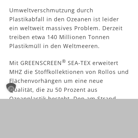
Umweltverschmutzung durch
Plastikabfall in den Ozeanen ist leider
ein weltweit massives Problem. Derzeit
treiben etwa 140 Millionen Tonnen
Plastikmüll in den Weltmeeren.
®
Mit GREENSCREEN
SEA-TEX erweitert
MHZ die Stoffkollektionen von Rollos und
Flächenvorhängen um eine neue
Qualität, die zu 50 Prozent aus
Ozeanplastik besteht. Den am Strand
gesammelten Plastikmüll verarbeiten
Recyclingfirmen vor Ort zu einem
sortenreinen Granulat, aus dem ein Garn
gefertigt wird.